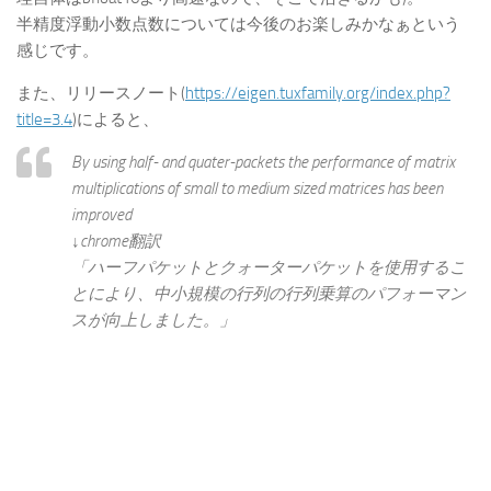
半精度浮動小数点数については今後のお楽しみかなぁという
感じです。
また、リリースノート(
https://eigen.tuxfamily.org/index.php?
title=3.4
)によると、
By using half- and quater-packets the performance of matrix
multiplications of small to medium sized matrices has been
improved
↓chrome翻訳
「ハーフパケットとクォーターパケットを使用するこ
とにより、中小規模の行列の行列乗算のパフォーマン
スが向上しました。」