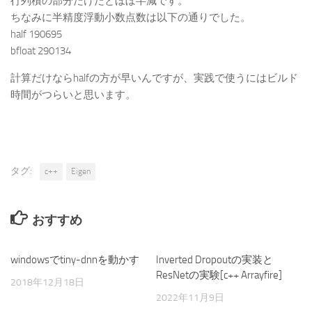
行列積の部分だけだとほぼ半減です。
ちなみに半精度浮動小数点数は以下の通りでした。
half 190695
bfloat 290134
計算だけならhalfの方が早いんですが、実践で使うにはビルド
時間がつらいと思います。
タグ:
c++
Eigen
おすすめ
windowsでtiny-dnnを動かす
0
Inverted Dropoutの実装と
0
ResNetの実験[c++ Arrayfire]
2018年12月18日
2022年11月9日