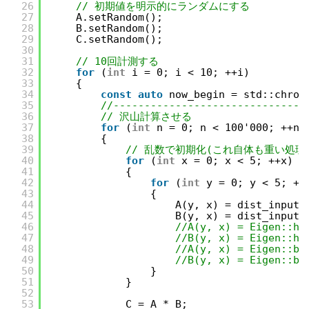
26
// 初期値を明示的にランダムにする
27
A.setRandom();
28
B.setRandom();
29
C.setRandom();
30
31
// 10回計測する
32
for
(
int
i = 0; i < 10; ++i)
33
{
34
const
auto
now_begin = std::chron
35
//-------------------------------
36
// 沢山計算させる
37
for
(
int
n = 0; n < 100'000; ++n)
38
{
39
// 乱数で初期化(これ自体も重い処理
40
for
(
int
x = 0; x < 5; ++x)
41
{
42
for
(
int
y = 0; y < 5; ++
43
{
44
A(y, x) = dist_input(
45
B(y, x) = dist_input(
46
//A(y, x) = Eigen::ha
47
//B(y, x) = Eigen::ha
48
//A(y, x) = Eigen::bf
49
//B(y, x) = Eigen::bf
50
}
51
}
52
53
C = A * B;