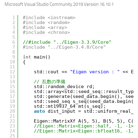
Microsoft Visual Studio Community 2019 Version 16.10.1
1
#include <iostream>
2
#include <random>
3
#include <array>
4
#include <chrono>
5
6
//#include "../Eigen-3.3.9/Core"
7
#include "../Eigen-3.4.0/Core"
8
9
int
main()
10
{
11
12
std::cout << 
"Eigen version : "
<< EI
13
14
// 乱数の準備
15
std::random_device rd;
16
std::array<std::seed_seq::result_type
17
std::generate(seed_data.begin(), seed
18
std::seed_seq s_seq(seed_data.begin()
19
std::mt19937_64 mt(s_seq);
20
auto
dist_input = std::uniform_real_d
21
22
Eigen::MatrixXf A(5, 5), B(5, 5), C(5
23
//Eigen::Matrix<Eigen::half, -1, -1> 
24
//Eigen::Matrix<Eigen::bfloat16, -1, 
25