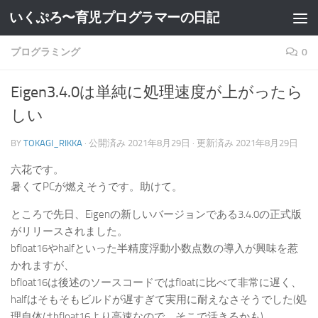
いくぷろ〜育児プログラマーの日記
コンテンツへスキップ
プログラミング
0
Eigen3.4.0は単純に処理速度が上がったら
しい
BY
TOKAGI_RIKKA
· 公開済み
2021年8月29日
· 更新済み
2021年8月29日
六花です。
暑くてPCが燃えそうです。助けて。
ところで先日、Eigenの新しいバージョンである3.4.0の正式版
がリリースされました。
bfloat16やhalfといった半精度浮動小数点数の導入が興味を惹
かれますが、
bfloat16は後述のソースコードではfloatに比べて非常に遅く、
halfはそもそもビルドが遅すぎて実用に耐えなさそうでした(処
理自体はbfloat16より高速なので、そこで活きるかも)。