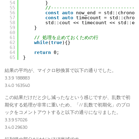
54
}
55
//-------------------------------
56
const
auto
now_end = std::chrono:
57
const
auto
timecount = std::chron
58
std::cout << timecount << std::en
59
}
60
61
// 処理を止めておくための行
62
while
(
true
){}
63
64
return
0;
65
}
結果の平均が、マイクロ秒換算で以下の通りでした。
3.3.9 188883
3.4.0 163540
この結果だけだと少し減ったなという感じですが、乱数で初
期化する処理が非常に重いため、「// 乱数で初期化」のブロ
ックをコメントアウトすると以下の通りになりました。
3.3.9 57026
3.4.0 29630