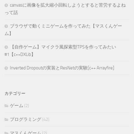
canvasに画像を拡大縮小回転しようとすると苦労するよね
って話
ブラウザで動くミニゲームを作ってみた【マスくんゲー
ム】
【自作ゲーム】マイクラ風探索型TPSを作ってみたい
#1【c++DXLib】
Inverted Dropoutの実装とResNetの実験[c++ Arrayfire]
カテゴリー
ゲーム
(2)
プログラミング
(42)
マスくんゲーム
(2)